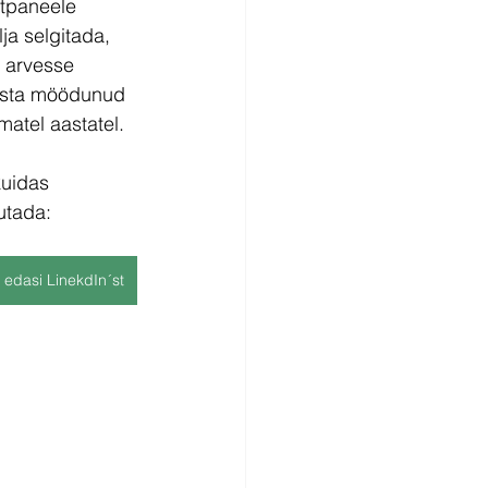
tpaneele 
ja selgitada, 
 arvesse 
asta möödunud 
atel aastatel.
kuidas 
utada:
 edasi LinekdIn´st