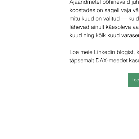
Ajaandmetel põhinevaid juh
koostades on sageli vaja väl
mitu kuud on valitud — kuid
lähevad ainult käesoleva a
kuud ning kõik kuud varasem
Loe meie Linkedin blogist, 
täpsemalt DAX-meedet kas
Loe