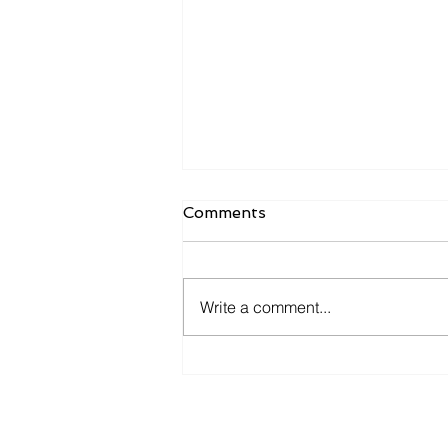
Comments
Write a comment...
Uus tase andmeanalüüsis:
Power BI Copilot astub
järgmisse ajastusse
Aadress: