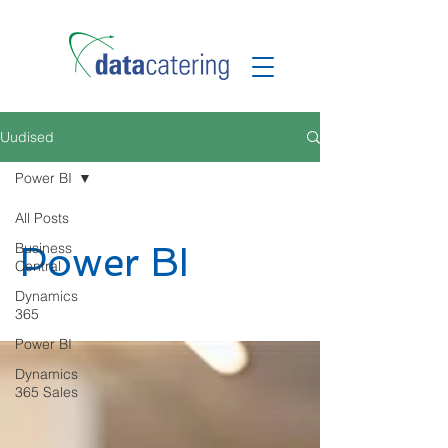
Uudised
Power BI
All Posts
Business
Power BI
Central
Dynamics
365
Power BI
Dynamics
365 Sales